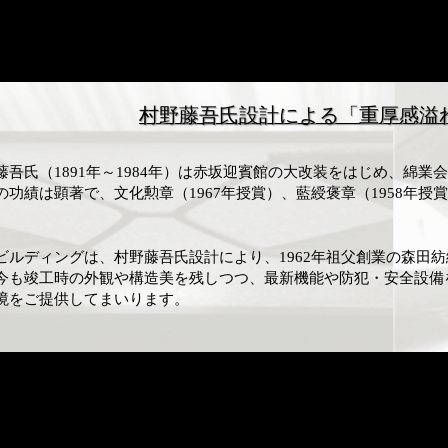
村野藤吾氏設計による「重厚感溢
吾氏（1891年～1984年）は赤坂迎賓館の大改装をはじめ、綿業
の功績は顕著で、文化勲章（1967年授賞）、藍綬褒章（1958年
ルディングは、村野藤吾氏設計により、1962年祖父創業の森田
今も竣工時の外観や構造美を残しつつ、最新機能や防犯・安全設備
境をご提供してまいります。