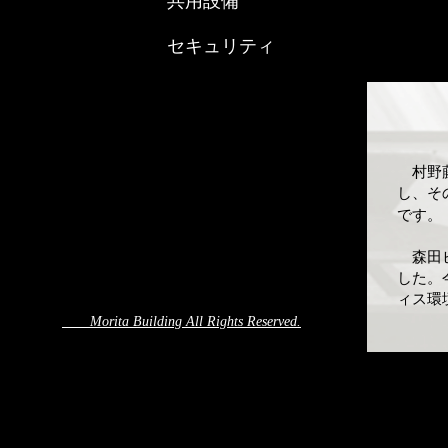
共用設備
セキュリティ
村野藤
し、そ
です。
森田ビ
した。
ィス環
Morita Building All Rights Reserved.